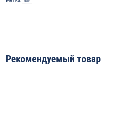
Метка:
RUR
D=38x19x64
S=12
Rotis
555382.5
quantity
Рекомендуемый товар
Фреза ручка алмазная
Фреза ручка алмазная
PCD R1=2 R2=6
PCD R1=2.5 R2=3.96
D=43×20.5×68 S=12 Rotis
D=28.6×17.5×65 S=12