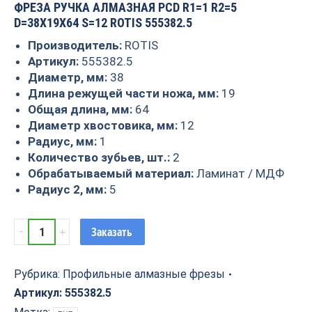
ФРЕЗА РУЧКА АЛМАЗНАЯ PCD R1=1 R2=5
D=38X19X64 S=12 ROTIS 555382.5
Производитель:
ROTIS
Артикул:
555382.5
Диаметр, мм:
38
Длина режущей части ножа, мм:
19
Общая длина, мм:
64
Диаметр хвостовика, мм:
12
Радиус, мм:
1
Количество зубьев, шт.:
2
Обрабатываемый материал:
Ламинат / МДФ
Радиус 2, мм:
5
Фреза
Заказать
ручка
алмазная
PCD
Рубрика:
Профильные алмазные фрезы
R1=1
Артикул:
555382.5
R2=5