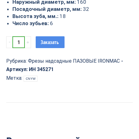
Наружный диаметр, мм:
160
Посадочный диаметр, мм:
32
Высота зуба, мм.:
18
Число зубьев:
6
Фреза
Заказать
пазовая
с
ТСТ
Рубрика:
Фрезы надсадные ПАЗОВЫЕ IRONMAC
напайками
Артикул:
ИН 345271
160х32х18
Метка:
CNYW
Z6
IRONMAC
quantity