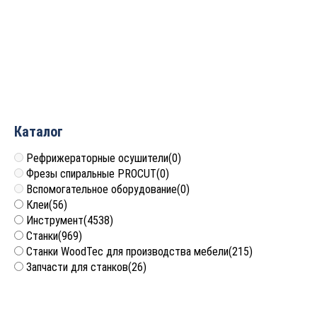
Фреза пазовая с ТСТ
Фреза пазовая с ТСТ
напайками 180х32х12 Z6
напайками 200х32х14 Z6
IRONMAC
IRONMAC
3 775
руб.
3 973
руб.
Каталог
Рефрижераторные осушители
(0)
Фрезы спиральные PROCUT
(0)
Вспомогательное оборудование
(0)
Клеи
(56)
Инструмент
(4538)
Станки
(969)
Станки WoodTec для производства мебели
(215)
Запчасти для станков
(26)