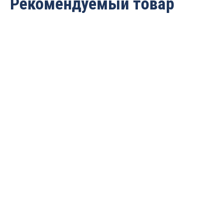
Рекомендуемый товар
Фреза пазовая с ТСТ
Фреза пазовая с ТСТ
напайками 180х32х 8 Z6
напайками 160х32х 8 Z6
IRONMAC
IRONMAC
3 320
руб.
2 490
руб.