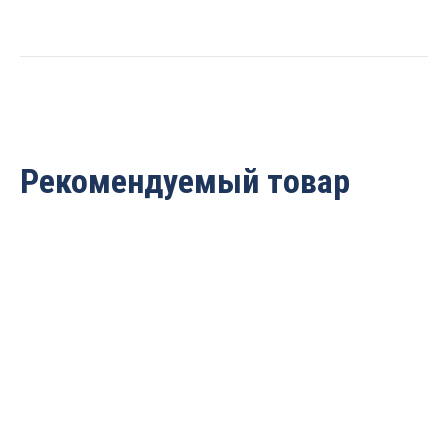
quantity
Рекомендуемый товар
Бланкетные барабаны
Фреза четвертная
Blacksmit диаметр 122
насадная 90x30x50 Z2
мм (30)
Rotis RPH1003050
5 883
руб.
17 629
руб.