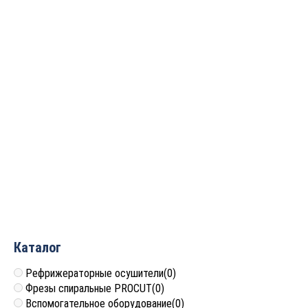
Строгальные барабаны
Фреза кукуруза насадная
Blacksmith наружный
62X32X100 Z4 ROTIS
диаметр, мм 140 (230)
SJH0623210016AR
32 450
руб.
11 760
руб.
Каталог
Рефрижераторные осушители
(0)
Фрезы спиральные PROCUT
(0)
Вспомогательное оборудование
(0)