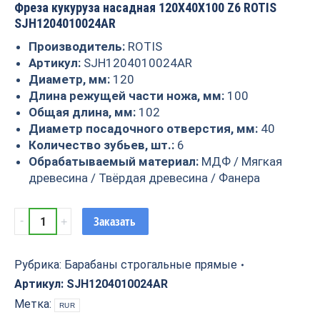
Фреза кукуруза насадная 120X40X100 Z6 ROTIS
SJH1204010024AR
Производитель:
ROTIS
Артикул:
SJH1204010024AR
Диаметр, мм:
120
Длина режущей части ножа, мм:
100
Общая длина, мм:
102
Диаметр посадочного отверстия, мм:
40
Количество зубьев, шт.:
6
Обрабатываемый материал:
МДФ / Мягкая
древесина / Твёрдая древесина / Фанера
Фреза
Заказать
кукуруза
насадная
120X40X100
Рубрика:
Барабаны строгальные прямые
Z6
Артикул:
SJH1204010024AR
ROTIS
Метка:
RUR
SJH1204010024AR