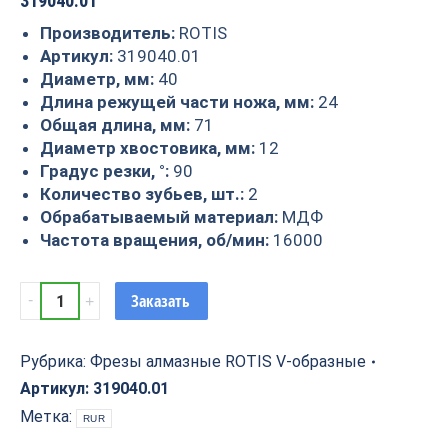
319040.01
Производитель:
ROTIS
Артикул:
319040.01
Диаметр, мм:
40
Длина режущей части ножа, мм:
24
Общая длина, мм:
71
Диаметр хвостовика, мм:
12
Градус резки, °:
90
Количество зубьев, шт.:
2
Обрабатываемый материал:
МДФ
Частота вращения, об/мин:
16000
Фреза
Заказать
алмазная
V
образная
Рубрика:
Фрезы алмазные ROTIS V-образные
90гр.
Артикул:
319040.01
D=40
Метка:
RUR
S=12