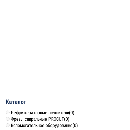
Фреза алмазная V
Фреза алмазная V
образная 90гр. D=12.7×9
образная 60гр. D=6×7
S=12 Rotis 311209.01
S=12 Rotis 320606.01
14 238
руб.
12 152
руб.
Каталог
Рефрижераторные осушители
(0)
Фрезы спиральные PROCUT
(0)
Вспомогательное оборудование
(0)