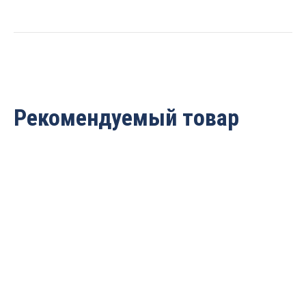
Rotis
319040.01
quantity
Рекомендуемый товар
Фреза алмазная V
Фреза алмазная V
образная 90гр. D=9.5×7
образная 90гр. D=6×6
S=12 Rotis 319507.01
S=12 Rotis 310606.01
13 148
руб.
12 152
руб.