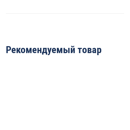
Rotis
311209.01
quantity
Рекомендуемый товар
Фреза алмазная V
Фреза алмазная V
образная 90гр.
образная 90гр. D=9.5×7
D=20x10x65 S=12 Rotis
S=12 Rotis 319507.01
312010.01
13 148
руб.