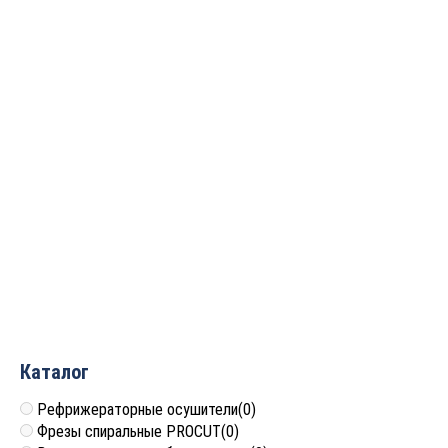
14 936
руб.
Фреза алмазная V
Фреза алмазная V
образная 60гр. D=6×7
образная 90гр. D=6×6
S=12 Rotis 320606.01
S=12 Rotis 310606.01
12 152
руб.
12 152
руб.
Каталог
Рефрижераторные осушители
(0)
Фрезы спиральные PROCUT
(0)