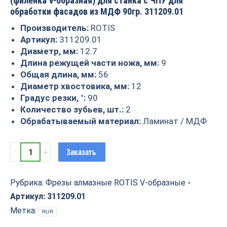
(филенка V-образная) для станка с ЧПУ для
обработки фасадов из МДФ 90гр. 311209.01
Производитель:
ROTIS
Артикул:
311209.01
Диаметр, мм:
12.7
Длина режущей части ножа, мм:
9
Общая длина, мм:
56
Диаметр хвостовика, мм:
12
Градус резки, °:
90
Количество зубьев, шт.:
2
Обрабатываемый материал:
Ламинат / МДФ
Фреза
Заказать
алмазная
V
образная
Рубрика:
Фрезы алмазные ROTIS V-образные
90гр.
Артикул:
311209.01
D=12.7x9
Метка:
RUR
S=12