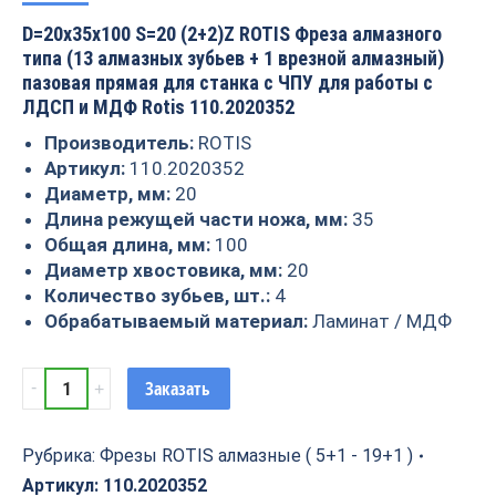
D=20x35x100 S=20 (2+2)Z ROTIS Фреза алмазного
типа (13 алмазных зубьев + 1 врезной алмазный)
пазовая прямая для станка с ЧПУ для работы с
ЛДСП и МДФ Rotis 110.2020352
Производитель:
ROTIS
Артикул:
110.2020352
Диаметр, мм:
20
Длина режущей части ножа, мм:
35
Общая длина, мм:
100
Диаметр хвостовика, мм:
20
Количество зубьев, шт.:
4
Обрабатываемый материал:
Ламинат / МДФ
Фреза
Заказать
алмазная
Rotis
D=20x35x100
Рубрика:
Фрезы ROTIS алмазные ( 5+1 - 19+1 )
S=20
Артикул:
110.2020352