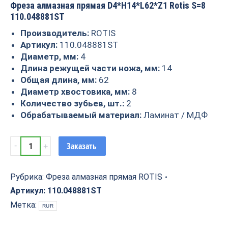
Фреза алмазная прямая D4*H14*L62*Z1 Rotis S=8
110.048881ST
Производитель:
ROTIS
Артикул:
110.048881ST
Диаметр, мм:
4
Длина режущей части ножа, мм:
14
Общая длина, мм:
62
Диаметр хвостовика, мм:
8
Количество зубьев, шт.:
2
Обрабатываемый материал:
Ламинат / МДФ
Фреза
Заказать
алмазная
прямая
D4*H14*L62*Z1
Рубрика:
Фреза алмазная прямая ROTIS
Rotis
Артикул:
110.048881ST
S=8
Метка:
RUR
110.048881ST
quantity