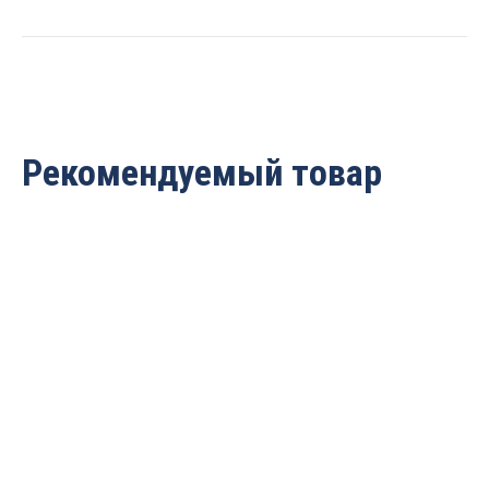
Рекомендуемый товар
Фреза алмазная Rotis
Фреза алмазная Rotis
D=6×10 S=8 Z1 Rotis
D=6×10 S=6 Z1 Rotis
110.061008ST
110.061006ST
5 824
руб.
5 824
руб.