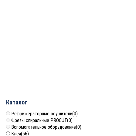
Фреза алмазная Rotis
Фреза алмазная Rotis
D=12×20 S=12 Z2 Rotis
D=8×15 S=8 Z2 Rotis
110.122012ST
110.081508ST
10 080
руб.
7 616
руб.
Каталог
Рефрижераторные осушители
(0)
Фрезы спиральные PROCUT
(0)
Вспомогательное оборудование
(0)
Клеи
(56)