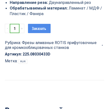
Направление реза:
Двунаправленный рез
Обрабатываемый материал:
Ламинат / МДФ /
Пластик / Фанера
Фреза
Заказать
алмазная
прифуговочная
Рубрика:
Фрезы алмазные ROTIS прифуговочные
для
для кромкооблицовачных станков
кромкооблицовочных
станков
Артикул:
225.08030433D
D=80x30x43
Метка:
RUR
RH/LH
Rotis
225.08030433D
quantity