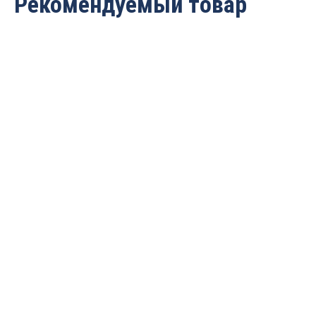
Рекомендуемый товар
Фрезы алмазные
Фрезы алмазные
прифуговочные для
прифуговочные для
кромкооблицовачных
кромкооблицовачных
станков D=100x30x35
станков D=100x30x35 RH
Rotis 225.10030353D
Rotis 225.10030353DR
30 240
руб.
26 880
руб.