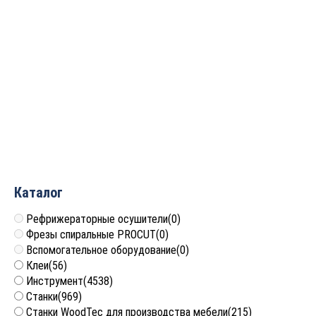
Фрезы алмазные
Фрезы алмазные
прифуговочные для
прифуговочные для
кромкооблицовочных
кромкооблицовачных
станков D=100x30x35 LH
станков D=125x30x65 LH
Rotis 225.10030353DL
Rotis 225.12530654DL
26 880
руб.
43 680
руб.
Каталог
Рефрижераторные осушители
(0)
Фрезы спиральные PROCUT
(0)
Вспомогательное оборудование
(0)
Клеи
(56)
Инструмент
(4538)
Станки
(969)
Станки WoodTec для производства мебели
(215)