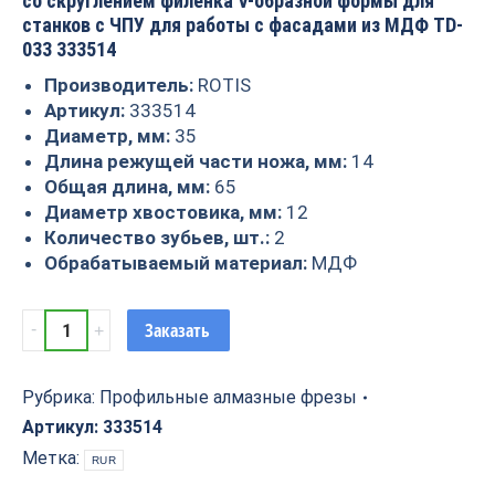
со скруглением филенка V-образной формы для
станков с ЧПУ для работы с фасадами из МДФ TD-
033 333514
Производитель:
ROTIS
Артикул:
333514
Диаметр, мм:
35
Длина режущей части ножа, мм:
14
Общая длина, мм:
65
Диаметр хвостовика, мм:
12
Количество зубьев, шт.:
2
Обрабатываемый материал:
МДФ
Фреза
Заказать
алмазная
филёночная
TD-
Рубрика:
Профильные алмазные фрезы
033
Артикул:
333514
D=35x14x65
Метка:
RUR
S=12