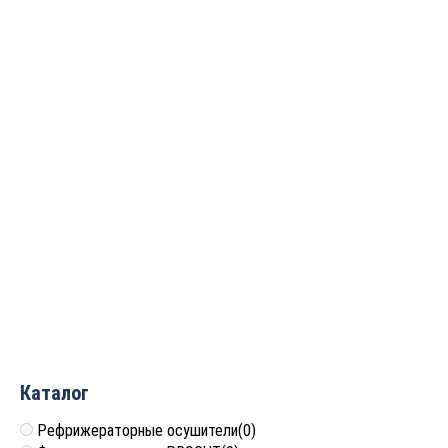
26 880
руб.
28 000
руб.
Фреза ручка алмазная
Фреза ручка алмазная
PCD R1=1 R2=5
PCD R1=4.25
D=38x19x69 S=12 Rotis
D=29×12.4×64 S=12 Rotis
555382.04
555292.01
24 192
руб.
16 128
руб.
Каталог
Рефрижераторные осушители
(0)