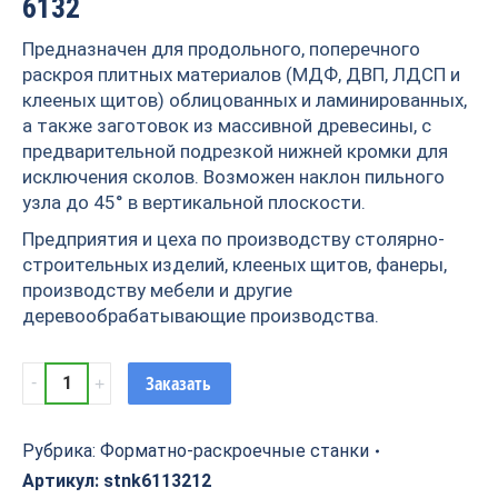
6132
Предназначен для продольного, поперечного
раскроя плитных материалов (МДФ, ДВП, ЛДСП и
клееных щитов) облицованных и ламинированных,
а также заготовок из массивной древесины, с
предварительной подрезкой нижней кромки для
исключения сколов. Возможен наклон пильного
узла до 45° в вертикальной плоскости.
Предприятия и цеха по производству столярно-
строительных изделий, клееных щитов, фанеры,
производству мебели и другие
деревообрабатывающие производства.
Форматно-
Заказать
раскроечный
станок
TS
Рубрика:
Форматно-раскроечные станки
6132
Артикул:
stnk6113212