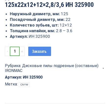
125x22x12+12×2,8/3,6 ИН 325900
Наружный диаметр, мм:
125
Посадочный диаметр, мм:
22
Количество зубьев, шт:
12+12
Толщина напайки, мм:
2.8 – 3.6
Артикул:
ИН 325900
Дисковая
Заказать
пила
IRONMAC
Рубрика:
Дисковые пилы подрезные (составные)
125x22x12+12x2,8/3,6
IRONMAC
ИН
325900
Артикул:
ИН 325900
quantity
Метка:
CNYW