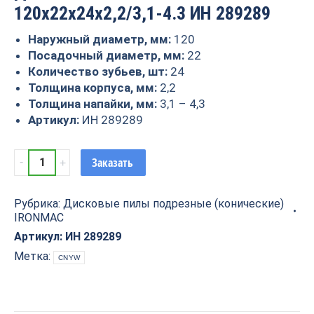
120x22x24x2,2/3,1-4.3 ИН 289289
Наружный диаметр, мм:
120
Посадочный диаметр, мм:
22
Количество зубьев, шт:
24
Толщина корпуса, мм:
2,2
Толщина напайки, мм:
3,1 – 4,3
Артикул:
ИН 289289
Дисковая
Заказать
пила
IRONMAC
Рубрика:
Дисковые пилы подрезные (конические)
120x22x24x2,2/3,1-
IRONMAC
4.3
ИН
Артикул:
ИН 289289
289289
Метка:
CNYW
quantity