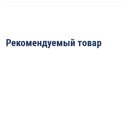
quantity
Рекомендуемый товар
Цанга высокоточная
PREMIUM (биение 0.005)
ER11-8 Rotis 951.11080P
1 654
руб.