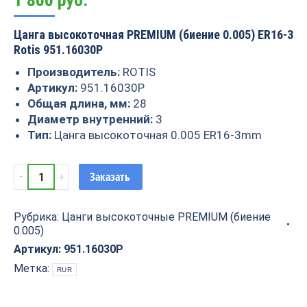
1 800
руб.
Цанга высокоточная PREMIUM (биение 0.005) ER16-3
Rotis 951.16030P
Производитель:
ROTIS
Артикул:
951.16030P
Общая длина, мм:
28
Диаметр внутренний:
3
Тип:
Цанга высокоточная 0.005 ER16-3mm
Цанга
Заказать
высокоточная
PREMIUM
Рубрика:
Цанги высокоточные PREMIUM (биение
(биение
0.005)
0.005)
ER16-
Артикул:
951.16030P
3
Метка:
RUR
Rotis
951.16030P