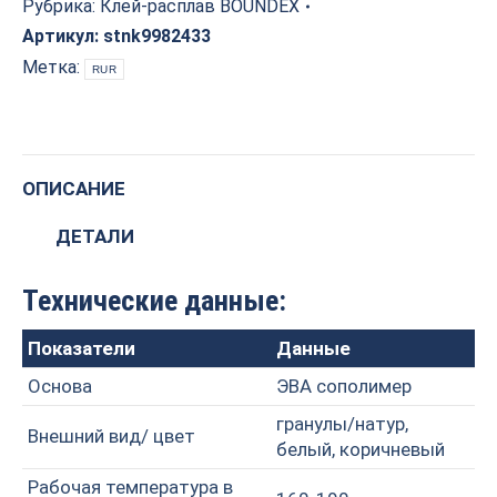
расплав
Рубрика:
Клей-расплав BOUNDEX
эва
Артикул:
stnk9982433
для
Метка:
RUR
наклеивания
прямой
кромки
quantity
ОПИСАНИЕ
ДЕТАЛИ
Технические данные:
Показатели
Данные
Основа
ЭВА сополимер
гранулы/натур,
Внешний вид/ цвет
белый, коричневый
Рабочая температура в