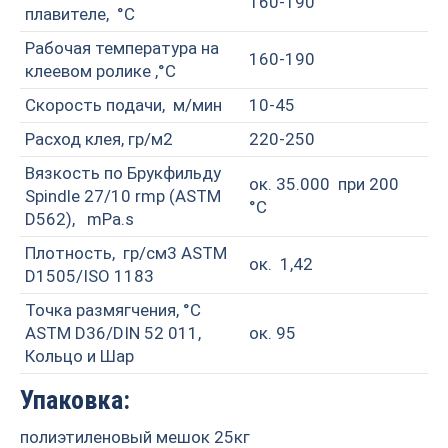
160-190
плавителе, °C
Рабочая температура на
160-190
клеевом ролике ,°C
Скорость подачи, м/мин
10-45
Расход клея, гр/м2
220-250
Вязкость по Брукфильду
ок. 35.000 при 200
Spindle 27/10 rmp (ASTM
°C
D562), mPa.s
Плотность, гр/см3 ASTM
ок. 1,42
D1505/ISO 1183
Точка размягчения, °C
ASTM D36/DIN 52 011,
ок. 95
Кольцо и Шар
Упаковка:
полиэтиленовый мешок 25кг