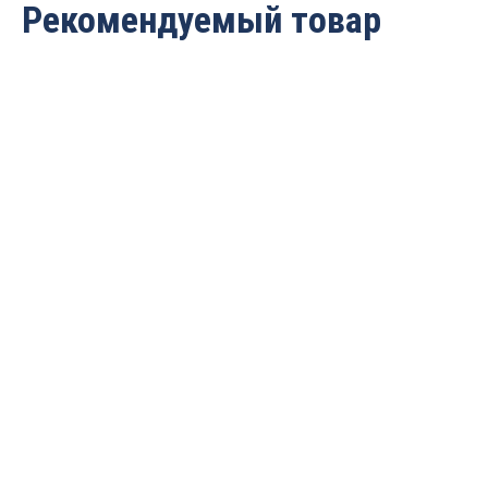
Рекомендуемый товар
BOUNDEX PO-204
BOUNDEX 400 клей-
Универсальный
расплав ЭВА
ненаполненный клей-
ненаполненный для
расплав на основе
наклеивания прямой
Полиолефина для
кромки
обертывания профиля и
Цена по запросу
наклеивания кромки
Цена по запросу