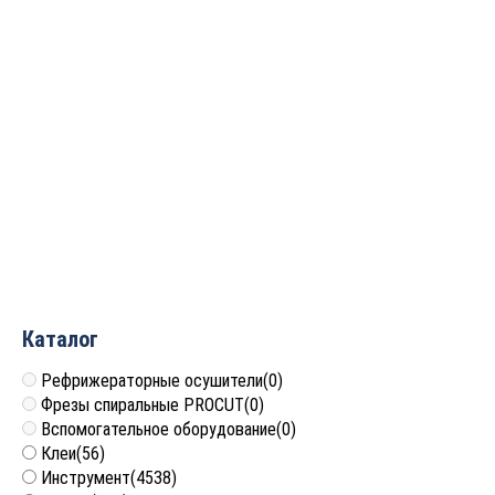
BOUNDEX 2400 клей-
BOUNDEX 207 клей-
расплав эва для
расплав эва для
наклеивания прямой и
наклеивания прямой
софт кромки
кромки
Цена по запросу
Цена по запросу
Каталог
Рефрижераторные осушители
(0)
Фрезы спиральные PROCUT
(0)
Вспомогательное оборудование
(0)
Клеи
(56)
Инструмент
(4538)