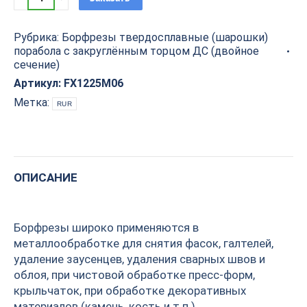
твердосплавная
(шарошка)
Рубрика:
Борфрезы твердосплавные (шарошки)
порабола
порабола с закруглённым торцом ДС (двойное
с
сечение)
закруглённым
Артикул:
FX1225M06
торцом
ДС
Метка:
RUR
D=12x25x70
S=6
PROCUT
FX1225M06
ОПИСАНИЕ
quantity
Борфрезы широко применяются в
металлообработке для снятия фасок, галтелей,
удаление заусенцев, удаления сварных швов и
облоя, при чистовой обработке пресс-форм,
крыльчаток, при обработке декоративных
материалов (камень, кость и т.п.).