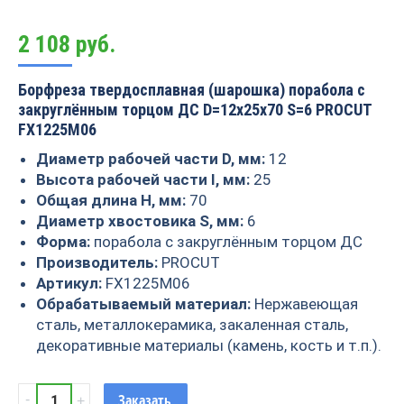
2 108
руб.
Борфреза твердосплавная (шарошка) порабола с
закруглённым торцом ДС D=12x25x70 S=6 PROCUT
FX1225M06
Диаметр рабочей части D, мм:
12
Высота рабочей части I, мм:
25
Общая длина H, мм:
70
Диаметр хвостовика S, мм:
6
Форма:
порабола с закруглённым торцом ДС
Производитель:
PROCUT
Артикул:
FX1225M06
Обрабатываемый материал:
Нержавеющая
сталь, металлокерамика, закаленная сталь,
декоративные материалы (камень, кость и т.п.).
Борфреза
Заказать