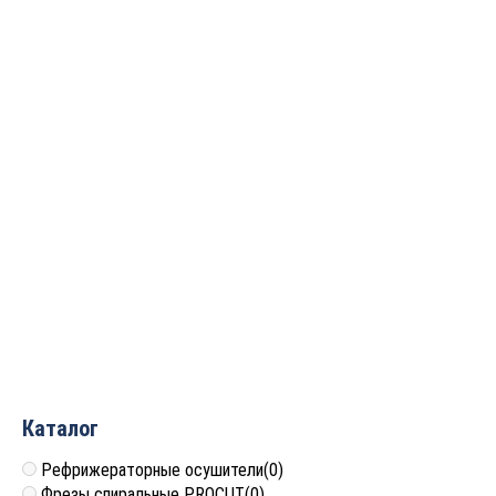
Борфреза
Борфреза
твердосплавная
твердосплавная
(шарошка) порабола с
(шарошка) порабола с
закруглённым торцом
закруглённым торцом
ДС D=10x20x65 S=6
ДС D=8x18x63 S=6
PROCUT FX1020M06
PROCUT FX0818M06
1 550
руб.
1 342
руб.
Каталог
Рефрижераторные осушители
(0)
Фрезы спиральные PROCUT
(0)