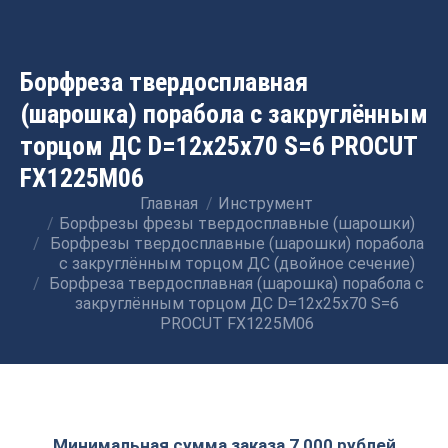
Борфреза твердосплавная
(шарошка) порабола с закруглённым
торцом ДС D=12x25x70 S=6 PROCUT
FX1225M06
Главная
Инструмент
Вы здесь:
Борфрезы фрезы твердосплавные (шарошки)
Борфрезы твердосплавные (шарошки) порабола
с закруглённым торцом ДС (двойное сечение)
Борфреза твердосплавная (шарошка) порабола с
закруглённым торцом ДС D=12x25x70 S=6
PROCUT FX1225M06
Минимальная сумма заказа 7 000 рублей