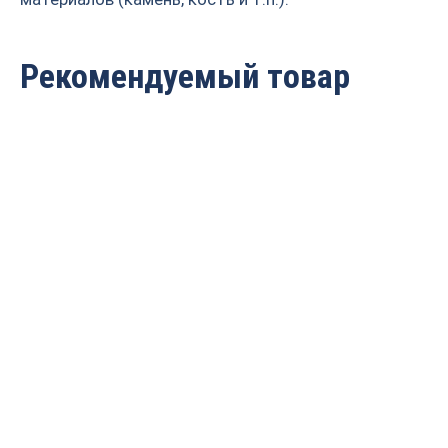
Рекомендуемый товар
Борфреза
Борфреза
твердосплавная
твердосплавная
(шарошка) порабола с
(шарошка) порабола с
закруглённым торцом
закруглённым торцом
ДС D=6x18x63 S=6
ДС D=16x25x70 S=6
PROCUT FX0618M06
PROCUT FX1625M06
991
руб.
1 686
руб.