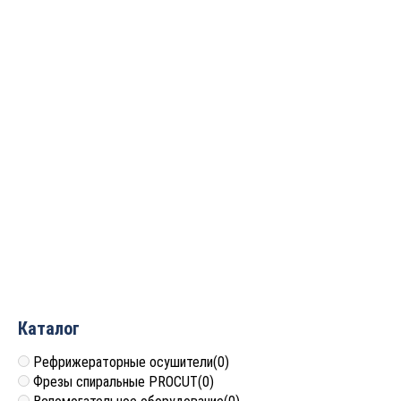
Борфреза
Борфреза
твердосплавная
твердосплавная
(шарошка) порабола с
(шарошка) порабола с
острым торцом ДС
острым торцом ДС
D=10x20x65 S=6 PROCUT
D=8x17x62 S=6 PROCUT
GX1020M06
GX0817M06
1 550
руб.
1 342
руб.
Каталог
Рефрижераторные осушители
(0)
Фрезы спиральные PROCUT
(0)