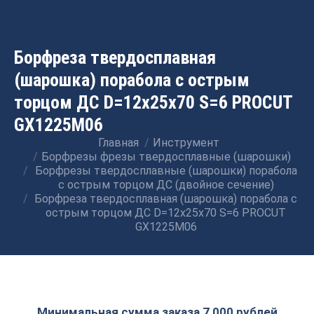
Борфреза твердосплавная
(шарошка) порабола с острым
торцом ДС D=12x25x70 S=6 PROCUT
GX1225M06
Главная
Инструмент
Вы здесь:
Борфрезы фрезы твердосплавные (шарошки)
Борфрезы твердосплавные (шарошки) порабола
с острым торцом ДС (двойное сечение)
Борфреза твердосплавная (шарошка) порабола с
острым торцом ДС D=12x25x70 S=6 PROCUT
GX1225M06
Минимальная сумма заказа 7 000 рублей