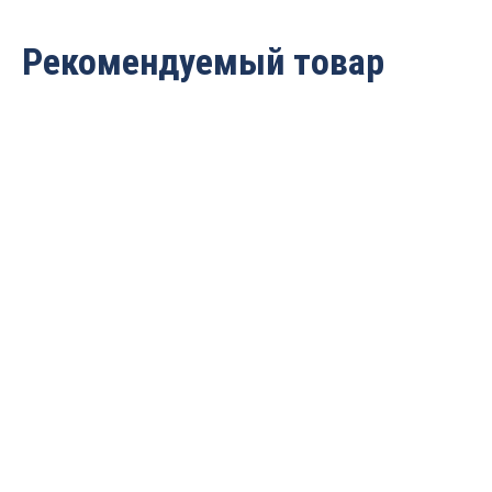
Рекомендуемый товар
Борфреза
Борфреза
твердосплавная
твердосплавная
(шарошка) порабола с
(шарошка) порабола с
острым торцом ДС
острым торцом ДС
D=16x25x70 S=6 PROCUT
D=14x25x70 S=6 PROCUT
GX1625M06
GX1425M06
1 686
руб.
1 361
руб.