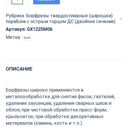
твердосплавная
(шарошка)
Рубрика:
Борфрезы твердосплавные (шарошки)
порабола
порабола с острым торцом ДС (двойное сечение)
с
острым
Артикул:
GX1225M06
торцом
Метка:
RUR
ДС
D=12x25x70
S=6
PROCUT
ОПИСАНИЕ
GX1225M06
quantity
Борфрезы широко применяются в
металлообработке для снятия фасок, галтелей,
удаление заусенцев, удаления сварных швов и
облоя, при чистовой обработке пресс-форм,
крыльчаток, при обработке декоративных
материалов (камень, кость и т.п.).