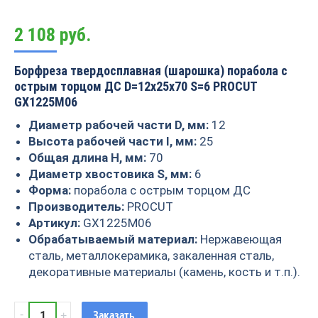
2 108
руб.
Борфреза твердосплавная (шарошка) порабола с
острым торцом ДС D=12x25x70 S=6 PROCUT
GX1225M06
Диаметр рабочей части D, мм:
12
Высота рабочей части I, мм:
25
Общая длина H, мм:
70
Диаметр хвостовика S, мм:
6
Форма:
порабола с острым торцом ДС
Производитель:
PROCUT
Артикул:
GX1225M06
Обрабатываемый материал:
Нержавеющая
сталь, металлокерамика, закаленная сталь,
декоративные материалы (камень, кость и т.п.).
Борфреза
Заказать