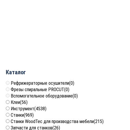
Борфреза
Борфреза
твердосплавная
твердосплавная
(шарошка) овал ОС
(шарошка) овал ОС
D=8x13x58 S=6 PROCUT
D=6x10x55 S=6 PROCUT
E0813M06
E0610M06
650
руб.
867
руб.
Каталог
Рефрижераторные осушители
(0)
Фрезы спиральные PROCUT
(0)
Вспомогательное оборудование
(0)
Клеи
(56)
Инструмент
(4538)
Станки
(969)
Станки WoodTec для производства мебели
(215)
Запчасти для станков
(26)