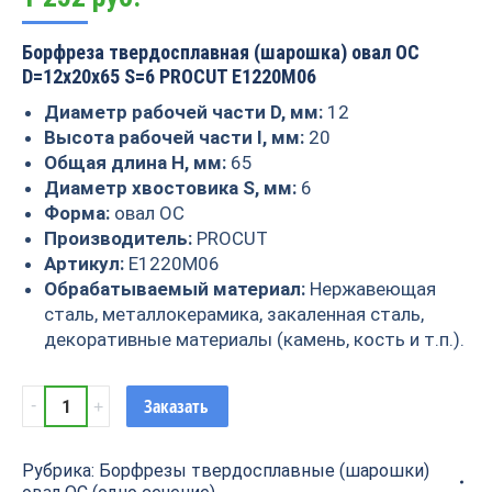
Борфреза твердосплавная (шарошка) овал ОС
D=12x20x65 S=6 PROCUT E1220M06
Диаметр рабочей части D, мм:
12
Высота рабочей части I, мм:
20
Общая длина H, мм:
65
Диаметр хвостовика S, мм:
6
Форма:
овал ОС
Производитель:
PROCUT
Артикул:
E1220M06
Обрабатываемый материал:
Нержавеющая
сталь, металлокерамика, закаленная сталь,
декоративные материалы (камень, кость и т.п.).
Борфреза
Заказать
твердосплавная
(шарошка)
Рубрика:
Борфрезы твердосплавные (шарошки)
овал