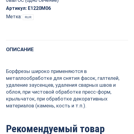
овал ОС (одно сечение)
ОС
D=12x20x65
Артикул:
E1220M06
S=6
Метка:
RUR
PROCUT
E1220M06
quantity
ОПИСАНИЕ
Борфрезы широко применяются в
металлообработке для снятия фасок, галтелей,
удаление заусенцев, удаления сварных швов и
облоя, при чистовой обработке пресс-форм,
крыльчаток, при обработке декоративных
материалов (камень, кость и т.п.).
Рекомендуемый товар