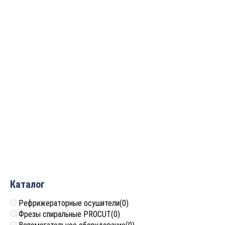
Борфреза
Борфреза
твердосплавная
твердосплавная
(шарошка) конус с
(шарошка) конус с
острым торцом ДС
острым торцом ДС
D=10x20x65 S=6 PROCUT
D=6x18x63 S=6 PROCUT
MX1020M06
MX0618M06
1 550
руб.
991
руб.
Каталог
Рефрижераторные осушители
(0)
Фрезы спиральные PROCUT
(0)