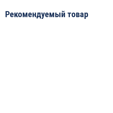
Рекомендуемый товар
Борфреза
Борфреза
твердосплавная
твердосплавная
(шарошка) конус с
(шарошка) конус с
острым торцом ДС
острым торцом ДС
D=8x17x62 S=6 PROCUT
D=14x25x70 S=6 PROCUT
MX0817M06
MX1425M06
1 342
руб.
2 934
руб.