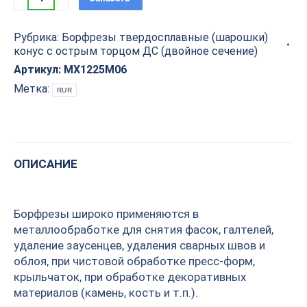
твердосплавная
(шарошка)
Рубрика:
Борфрезы твердосплавные (шарошки)
конус
конус с острым торцом ДС (двойное сечение)
с
острым
Артикул:
MX1225M06
торцом
Метка:
RUR
ДС
D=12x25x70
S=6
PROCUT
ОПИСАНИЕ
MX1225M06
quantity
Борфрезы широко применяются в
металлообработке для снятия фасок, галтелей,
удаление заусенцев, удаления сварных швов и
облоя, при чистовой обработке пресс-форм,
крыльчаток, при обработке декоративных
материалов (камень, кость и т.п.).