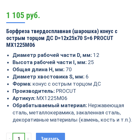
1 105
руб.
Борфреза твердосплавная (шарошка) конус с
острым торцом ДС D=12x25x70 S=6 PROCUT
MX1225M06
Диаметр рабочей части D, мм:
12
Высота рабочей части I, мм:
25
Общая длина H, мм:
70
Диаметр хвостовика S, мм:
6
Форма:
конус с острым торцом ДС
Производитель:
PROCUT
Артикул:
MX1225M06
Обрабатываемый материал:
Нержавеющая
сталь, металлокерамика, закаленная сталь,
декоративные материалы (камень, кость и т.п.).
Борфреза
Заказать