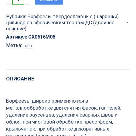
твердосплавная
(шарошка)
Рубрика:
Борфрезы твердосплавные (шарошки)
цилиндр
цилиндр со сферическим торцом ДС (двойное
со
сечение)
сферическим
Артикул:
CX0616M06
торцом
ДС
Метка:
RUR
D=6x16x61
S=6
PROCUT
CX0616M06
ОПИСАНИЕ
quantity
Борфрезы широко применяются в
металлообработке для снятия фасок, галтелей,
удаление заусенцев, удаления сварных швов и
облоя, при чистовой обработке пресс-форм,
крыльчаток, при обработке декоративных
материалов (камень, кость и т.п.).