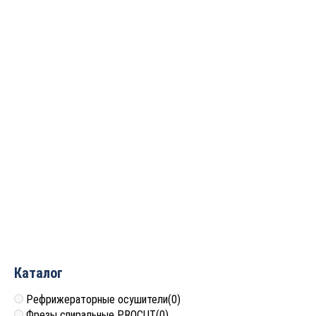
Борфреза
Борфреза
твердосплавная
твердосплавная
(шарошка) цилиндр со
(шарошка) цилиндр со
сферическим торцом ДС
сферическим торцом ДС
D=6x14x51 S=3 PROCUT
D=12x25x70 S=6 PROCUT
CX0614M03
CX1225M06
991
руб.
2 108
руб.
Каталог
Рефрижераторные осушители
(0)
Фрезы спиральные PROCUT
(0)