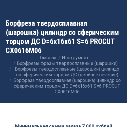
Борфреза твердосплавная
(шарошка) цилиндр со сферическим
торцом ДС D=6x16x61 S=6 PROCUT
CX0616M06
Главная
Инструмент
Вы здесь:
Борфрезы фрезы твердосплавные (шарошки)
Борфрезы твердосплавные (шарошки) цилиндр
со сферическим торцом ДС (двойное сечение)
Борфреза твердосплавная (шарошка) цилиндр со
сферическим торцом ДС D=6x16x61 S=6 PROCUT
CX0616M06
Минимальная сумма заказа 7 000 рублей