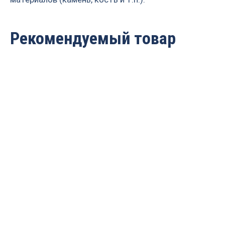
Рекомендуемый товар
Борфреза
Борфреза
твердосплавная
твердосплавная
(шарошка) цилиндр со
(шарошка) цилиндр со
сферическим торцом ДС
сферическим торцом ДС
D=16x25x70 S=6 PROCUT
D=8x20x65 S=6 PROCUT
CX1625M06
CX0820M06
3 491
руб.
1 342
руб.