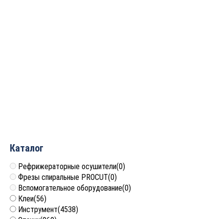
NCG2513L.
Сверлильно-
Обрабатывающий центр
присадочный центр с
с ЧПУ
ЧПУ SKH-612
6 973 633
руб.
5 677 190
руб.
Каталог
Рефрижераторные осушители
(0)
Фрезы спиральные PROCUT
(0)
Вспомогательное оборудование
(0)
Клеи
(56)
Инструмент
(4538)