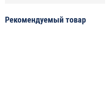
Рекомендуемый товар
Автоматический
Автоматический
сверлильно-
сверлильно-
присадочный станок с
присадочный станок с
ЧПУ WoodTec BHM 2490 R
ЧПУ WoodTec HSM 1230
H2
3 634 373
руб.
5 891 030
руб.