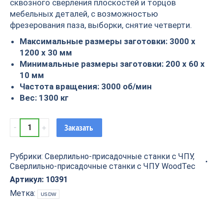
сквозного сверления плоскостей и торцов
мебельных деталей, с возможностью
фрезерования паза, выборки, снятие четверти.
Максимальные размеры заготовки: 3000 х
1200 х 30 мм
Минимальные размеры заготовки: 200 х 60 х
10 мм
Частота вращения: 3000 об/мин
Вес: 1300 кг
Автоматический
Заказать
сверлильно-
присадочный
Рубрики:
Сверлильно-присадочные станки с ЧПУ
,
станок
Сверлильно-присадочные станки с ЧПУ WoodTec
с
ЧПУ
Артикул:
10391
WoodTec
Метка:
USDW
BHM
2412