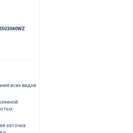
.2503040WZ
ния всех видов
клееной
истых
ая заточка
я и