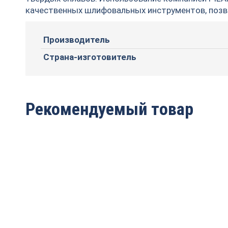
качественных шлифовальных инструментов, позв
Производитель
Страна-изготовитель
Рекомендуемый товар
180х30х6,0/3,5х16z 92
125х30х4,0/2,5х12z 92
FZ PILANA
FZ PILANA
6 471
руб.
4 990
руб.