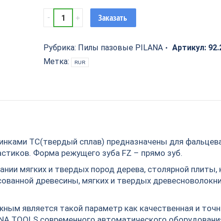
250х30х4,0/3,0х40z
Заказать
92
WZ
PILANA
Рубрика:
Пилы пазовые PILANA
Артикул:
92
quantity
Метка:
RUR
инками ТС(твердый сплав) предназначены для фальцева
астиков. Форма режущего зуба FZ – прямо зуб.
нии мягких и твердых пород дерева, столярной плиты, 
сованной древесины, мягких и твердых древесноволокн
ным является такой параметр как качественная и точн
ANA TOOLS современного автоматического оборудовани