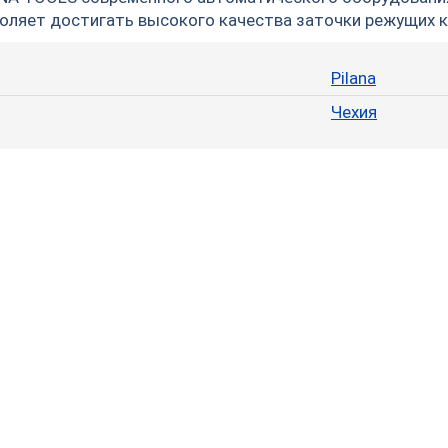
оляет достигать высокого качества заточки режущих 
Pilana
Чехия
200х30х4,0/2,5х32z 92
150х30х6,0/3,5х12z 92
FZ PILANA
FZ PILANA
7 262
руб.
5 664
руб.