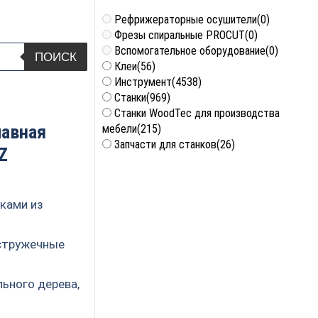
Рефрижераторные осушители
(0)
Фрезы спиральные PROCUT
(0)
Вспомогательное оборудование
(0)
ПОИСК
Клеи
(56)
Инструмент
(4538)
Станки
(969)
Станки WoodTec для производства
лавная
мебели
(215)
Запчасти для станков
(26)
Z
ками из
остружечные
льного дерева,