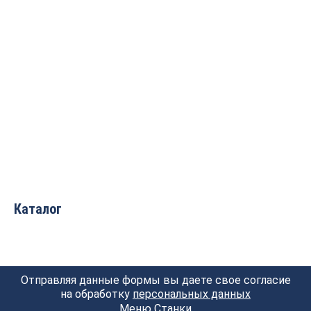
Пресс мембранно-
Пресс мембранно-
вакуумный WoodTec PM
вакуумный WoodTec PVT
2500
2500 NEW
Цена по запросу
Цена по запросу
Каталог
Отправляя данные формы вы даете свое согласие
на обработку
персональных данных
Меню Станки