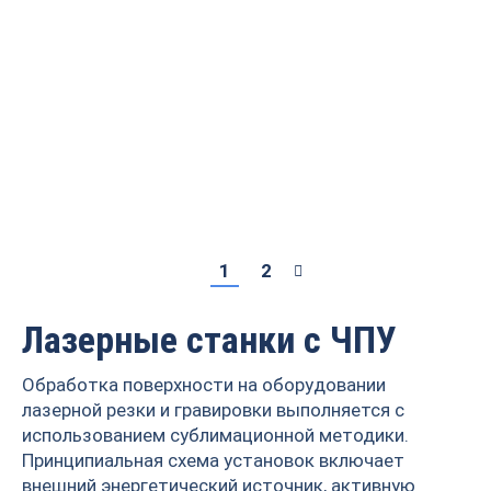
Станок лазерно-
Станок лазерно-
гравировальный с ЧПУ
гравировальный с ЧПУ
LTT-1616(Руида)
LTT-1616(Руида)
705 600 руб.
705 600
руб.
684 432
руб.
1
2
Лазерные станки с ЧПУ
Обработка поверхности на оборудовании
лазерной резки и гравировки выполняется с
использованием сублимационной методики.
Принципиальная схема установок включает
внешний энергетический источник, активную