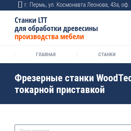
г. Пермь, ул. Космонавта Леонова, 43а, оф. 
Станки LTT
для обработки древесины
производства мебели
ГЛАВНАЯ
СТАНКИ
Фрезерные станки WoodTec
токарной приставкой
Поиск