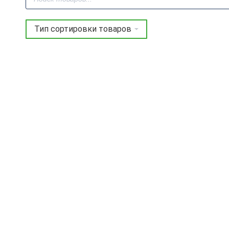
товаров
Фрезерно-
Фрезерно-
гравировальный
гравировальный
станок с ЧПУ WoodTec
станок с ЧПУ WoodTec
HR 1325
HR 1325TC
1 192 219
руб.
1 496 357
руб.