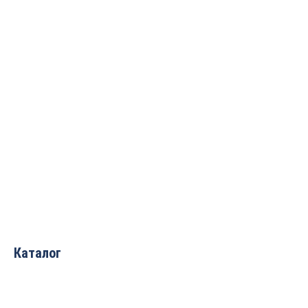
Лазерно-
гравировальный станок
с ЧПУ WoodTec WL 9060
M2 80W ECO
243 310
руб.
Каталог