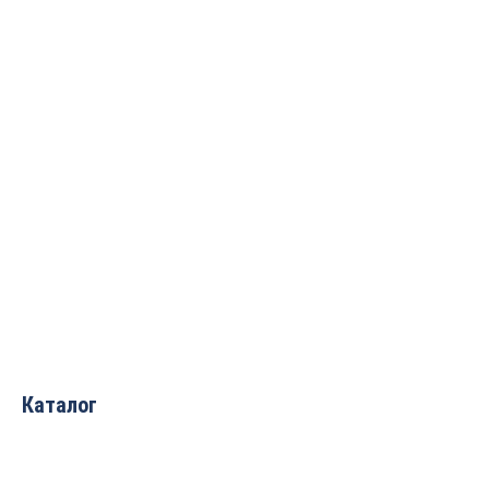
Фрезерно-
гравировальный станок
с ЧПУ WoodTec MH 6090
422 230
руб.
Каталог