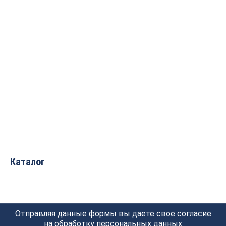
Тиски-подставка
многофункциональные
ВxДxШ 810x610x96 Uniq
tool
13 600
руб.
Каталог
Отправляя данные формы вы даете свое согласие
на обработку
персональных данных