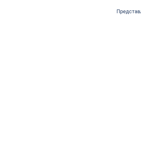
Представ
120х20х2,8-3,6×12+12z
120х20х3,1-4,2/2,0х24z
120х22
93,1 FZ HP PILANA
93 KON PILANA
93,1
8 627
руб.
6 832
руб.
8