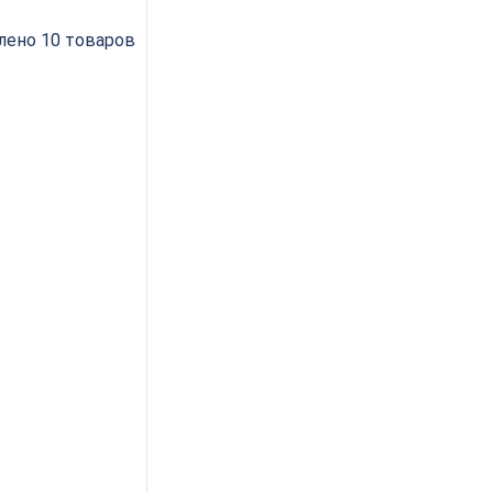
лено 10 товаров
х2,8-3,6×12+12z
 FZ HP PILANA
 627
руб.