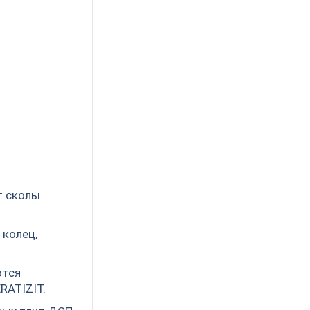
т сколы
 колец,
ются
RATIZIT.