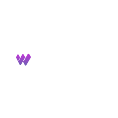
160х20х2,8-3,6х16+16z
200х20х3,5-5,1/2,0х34z
80х20х
93,1 FZ PILANA
93 KON PILANA
93,
12 528
руб.
4 536
руб.
9