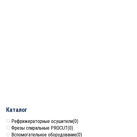
Фреза профильная для
фасадов
D50xH15.5xL70.5 S=12
GREENCUT BX11316
6 565
руб.
Каталог
Рефрижераторные осушители
(0)
Фрезы спиральные PROCUT
(0)
Вспомогательное оборудование
(0)