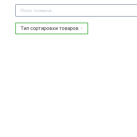
Поиск
товаров
Фреза профильная для
Фреза профильная для
фасадов D24xH24xL69
фасадов D35xH24xL69
S=12 GREENCUT
S=12 GREENCUT
BX11129
BX11118
4 924
руб.
5 845
руб.