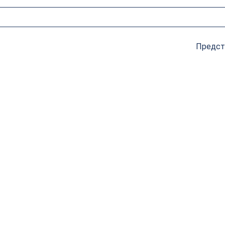
Предст
Фреза профильная для
фасадов D36xH21xL69
V=90° GREENCUT
BX11296
6 399
руб.