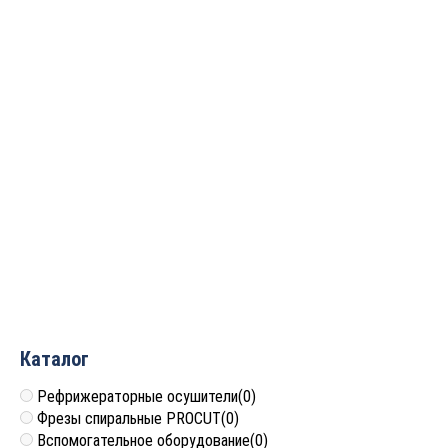
Фреза профильная для
фасадов
D46xH12.3xL57.3 S=12
GREENCUT BX11137
6 139
руб.
Каталог
Рефрижераторные осушители
(0)
Фрезы спиральные PROCUT
(0)
Вспомогательное оборудование
(0)