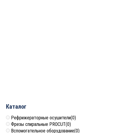
Фреза профильная для
фасадов
D32xH11.7xL56.7 S=12
GREENCUT BX11056
4 924
руб.
Каталог
Рефрижераторные осушители
(0)
Фрезы спиральные PROCUT
(0)
Вспомогательное оборудование
(0)