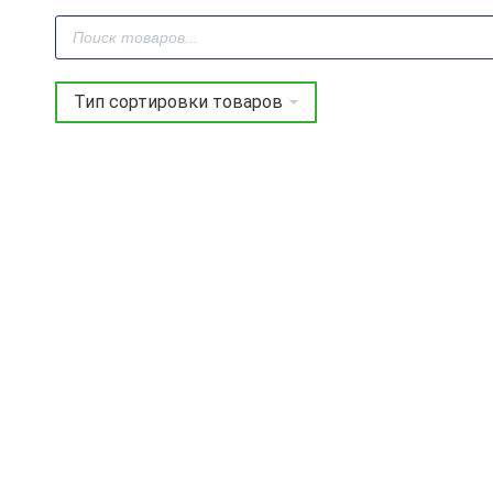
Поиск
товаров
Фреза профильная для
Фреза профильная для
фасадов D22xH10xL52
фасадов D32xH9xL52
V=120° GREENCUT
V=140° GREENCUT
BX11286
BX11295
4 297
руб.
4 961
руб.