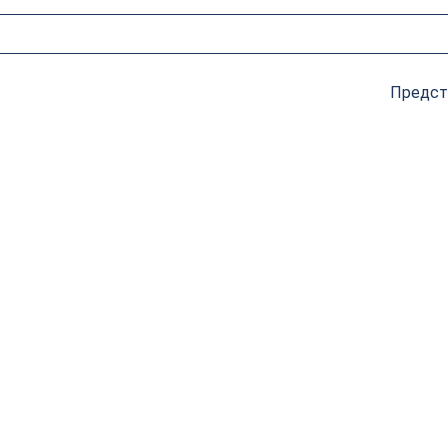
Предст
Фреза профильная для
фасадов
D50xH20.6xL52 V=120°
GREENCUT BX11304
7 192
руб.