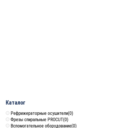
Фреза профильная для
Фреза профильная для
фасадов
фасадов D49xH25xL80
D49xH18.5xL63.5 S=12
S=12 GREENCUT BX11190
GREENCUT BX11214
7 377
руб.
6 766
руб.
Каталог
Рефрижераторные осушители
(0)
Фрезы спиральные PROCUT
(0)
Вспомогательное оборудование
(0)